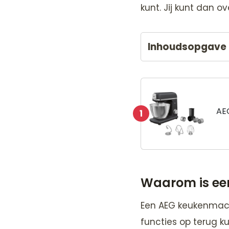
kunt. Jij kunt dan
Inhoudsopgave
AE
1
Waarom is ee
Een AEG keukenmachi
functies op terug ku