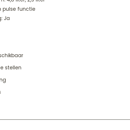
n pulse functie
: Ja
schikbaar
e stellen
ing
s