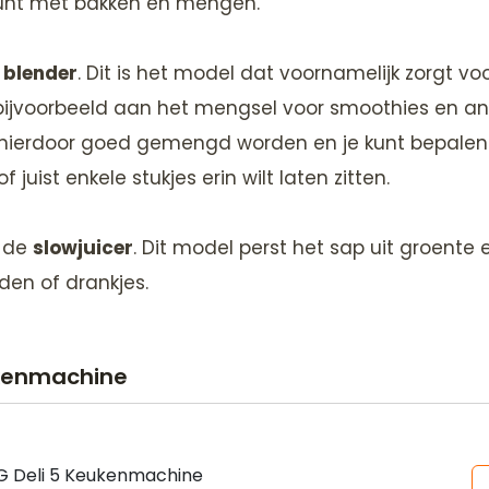
 kunt met bakken en mengen.
n
blender
. Dit is het model dat voornamelijk zorgt 
bijvoorbeeld aan het mengsel voor smoothies en an
 hierdoor goed gemengd worden en je kunt bepalen o
f juist enkele stukjes erin wilt laten zitten.
g de
slowjuicer
. Dit model perst het sap uit groente e
den of drankjes.
ukenmachine
G Deli 5 Keukenmachine