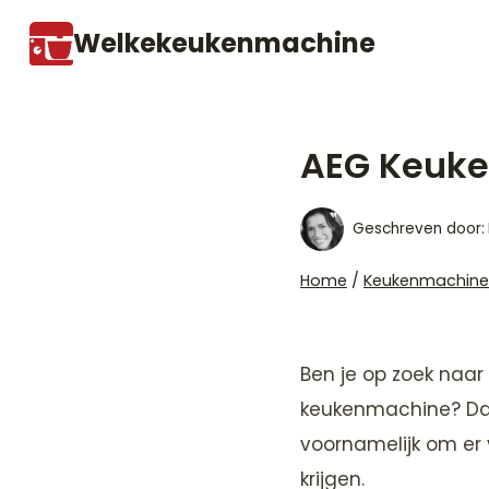
Doorgaan
Welkekeukenmachine
naar
inhoud
AEG Keuk
Geschreven door:
Home
/
Keukenmachine
Ben je op zoek naa
keukenmachine? Dan
voornamelijk om er
krijgen.