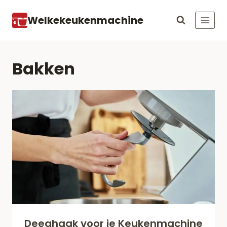
Doorgaan
Welkekeukenmachine
naar
inhoud
Bakken
Deeghaak voor je Keukenmachine